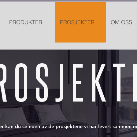
PRODUKTER
PROSJEKTER
OM OSS
R O S J E K T 
er kan du se noen av de prosjektene vi har levert sammen 