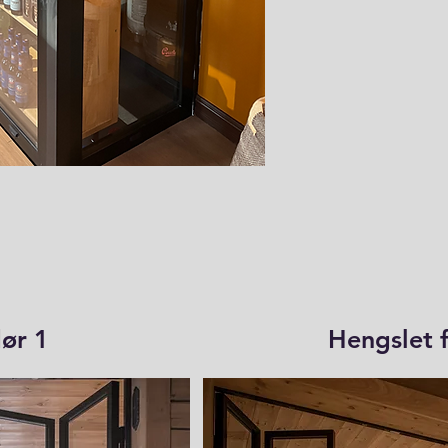
dør 1
Hengslet 