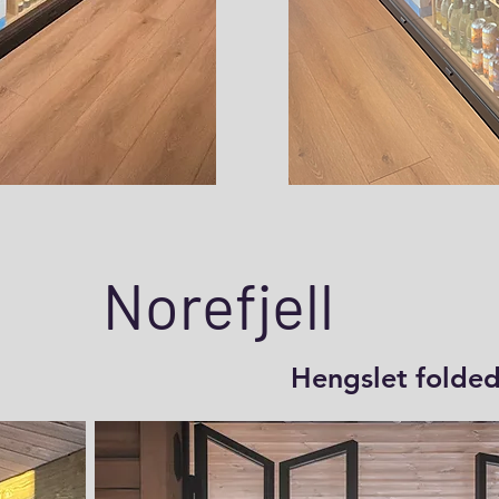
Norefjell
Hengslet folde